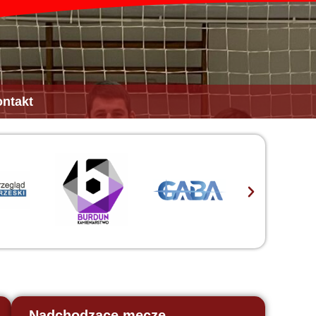
ntakt
Nadchodzące mecze