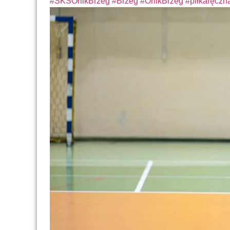
#SKSOrlikBrzeg
#Brzeg
#OrlikBrzeg
#piłkaręczn