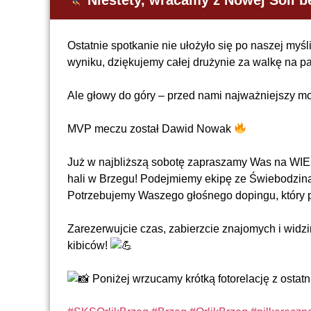
Niestety, wracamy z Nowej Soli b
Ostatnie spotkanie nie ułożyło się po naszej my
wyniku, dziękujemy całej drużynie za walkę na pa
Ale głowy do góry – przed nami najważniejszy 
MVP meczu został Dawid Nowak
Już w najbliższą sobotę zapraszamy Was na WIE
hali w Brzegu! Podejmiemy ekipę ze Świebodzina i
Potrzebujemy Waszego głośnego dopingu, który 
Zarezerwujcie czas, zabierzcie znajomych i widz
kibiców!
Poniżej wrzucamy krótką fotorelację z ostat