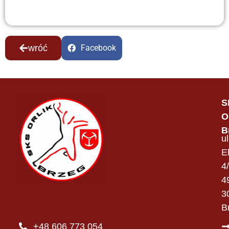
wróć
Facebook
S
O
B
ul
E
4
4
3
B
+48 606 773 054