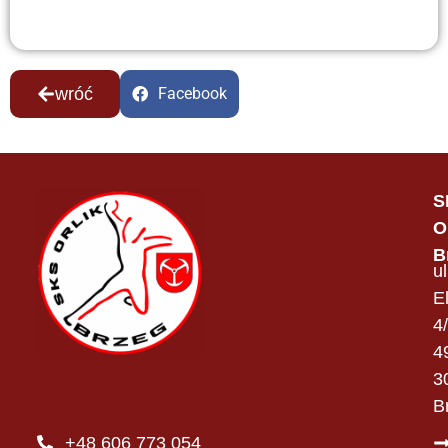
wróć
Facebook
S
O
B
ul
E
4
4
3
B
+48 606 773 054