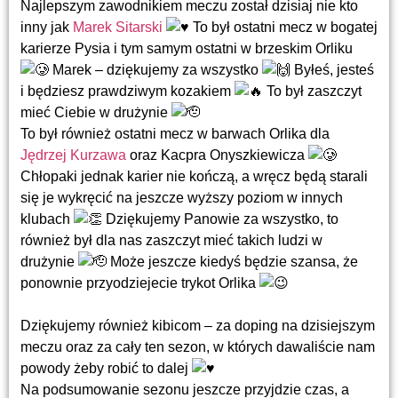
Najlepszym zawodnikiem meczu został dzisiaj nie kto
inny jak
Marek Sitarski
To był ostatni mecz w bogatej
karierze Pysia i tym samym ostatni w brzeskim Orliku
Marek – dziękujemy za wszystko
Byłeś, jesteś
i będziesz prawdziwym kozakiem
To był zaszczyt
mieć Ciebie w drużynie
To był również ostatni mecz w barwach Orlika dla
Jędrzej Kurzawa
oraz Kacpra Onyszkiewicza
Chłopaki jednak karier nie kończą, a wręcz będą starali
się je wykręcić na jeszcze wyższy poziom w innych
klubach
Dziękujemy Panowie za wszystko, to
również był dla nas zaszczyt mieć takich ludzi w
drużynie
Może jeszcze kiedyś będzie szansa, że
ponownie przyodziejecie trykot Orlika
Dziękujemy również kibicom – za doping na dzisiejszym
meczu oraz za cały ten sezon, w których dawaliście nam
powody żeby robić to dalej
Na podsumowanie sezonu jeszcze przyjdzie czas, a