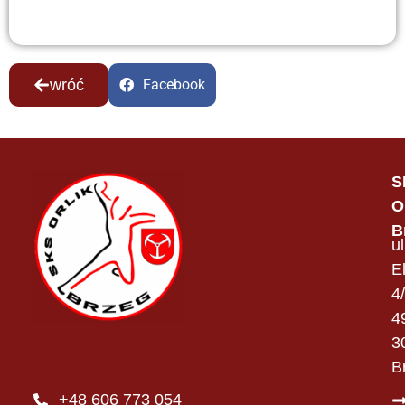
wróć
Facebook
S
O
B
ul
E
4
4
3
B
+48 606 773 054