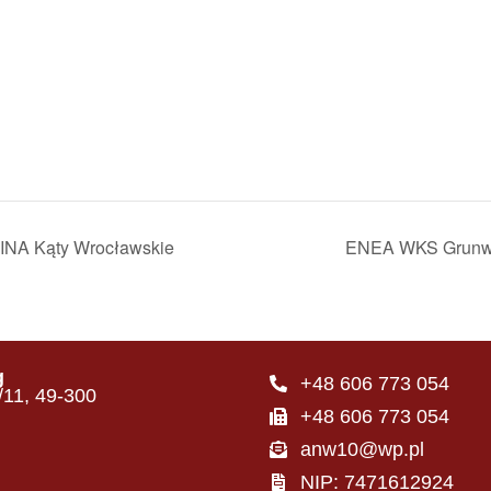
NA Kąty Wrocławskie
ENEA WKS Grunwa
g
+48 606 773 054
4/11, 49-300
+48 606 773 054
anw10@wp.pl
NIP: 7471612924