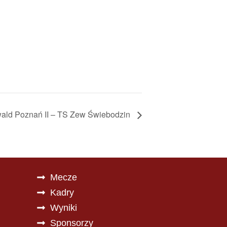
ld Poznań II – TS Zew Świebodzin
Mecze
Kadry
Wyniki
Sponsorzy