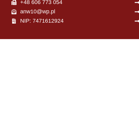
+48 606 773 054
anw10@wp.pl
NIP: 7471612924