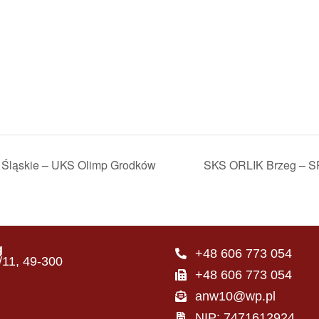
ląskie – UKS Olimp Grodków
SKS ORLIK Brzeg – S
g
+48 606 773 054
4/11, 49-300
+48 606 773 054
anw10@wp.pl
NIP: 7471612924