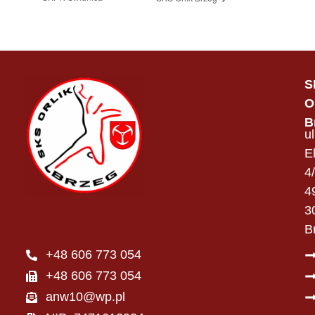
S
O
B
ul
E
4
4
3
B
+48 606 773 054
+48 606 773 054
anw10@wp.pl