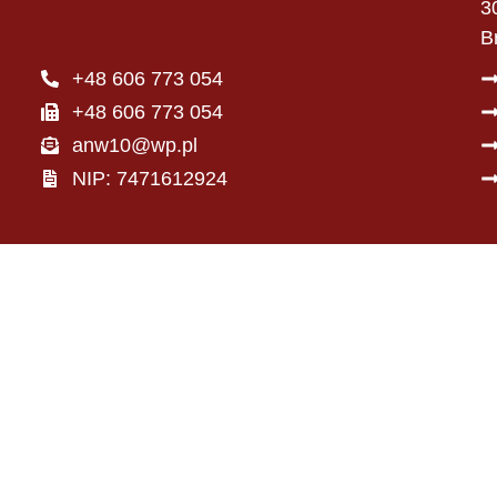
3
B
+48 606 773 054
+48 606 773 054
anw10@wp.pl
NIP: 7471612924