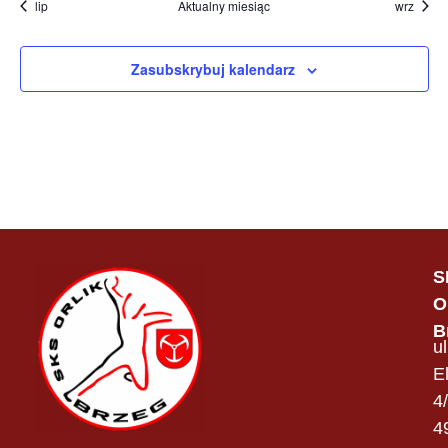
lip
Aktualny miesiąc
wrz
Zasubskrybuj kalendarz
S
O
B
ul
E
4
4