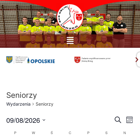
Seniorzy
Wydarzenia
Seniorzy
Wyda
09/08/2026
Wyd
Szukaj
Miesi
Wid
Wybierz
Nawi
naw
datę.
Kalendarz
P
W
Ś
C
P
S
N